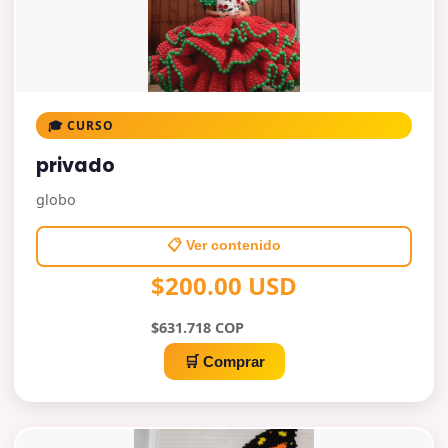
🎓 CURSO
privado
globo
📋 Ver contenido
$200.00 USD
$631.718 COP
🛒 Comprar